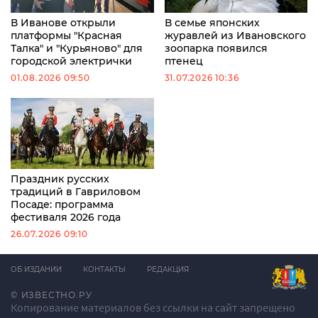
В Иванове открыли
В семье японских
платформы "Красная
журавлей из Ивановского
Талка" и "Курьяново" для
зоопарка появился
городской электрички
птенец
01.08.2026 09:50
31.07.2026 10:36
Праздник русских
традиций в Гавриловом
Посаде: программа
фестиваля 2026 года
26.07.2026 09:10
ОБ ИЗДАНИИ
КОНТАКТЫ
РЕДАКЦИЯ
© ИЗВЕСТНО.РУ
Копирование материалов без ссылки на сайт запрещено