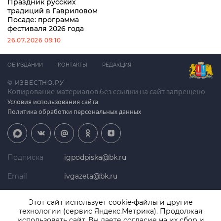
Праздник русских
традиций в Гавриловом
Посаде: программа
фестиваля 2026 года
26.07.2026 09:10
ОБ ИЗДАНИИ
КОНТАКТЫ
РЕДАКЦИЯ
© ИЗВЕСТНО.РУ
Копирование материалов без ссылки на сайт запрещено
Условия использования сайта
Политика обработки персональных данных
Подписка
igpodpiska@bk.ru
Email
ivgazeta@bk.ru
Реклама
igreklama@bk.ru
Этот сайт использует cookie-файлы и другие
технологии (сервис Яндекс.Метрика). Продолжая
Телефон
+7 (4932) 41-94-81
использовать сайт, Вы даете согласие на их сбор и