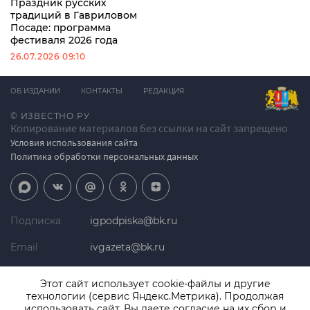
Праздник русских
традиций в Гавриловом
Посаде: программа
фестиваля 2026 года
26.07.2026 09:10
ОБ ИЗДАНИИ
КОНТАКТЫ
РЕДАКЦИЯ
© ИЗВЕСТНО.РУ
Копирование материалов без ссылки на сайт запрещено
Условия использования сайта
Политика обработки персональных данных
Подписка
igpodpiska@bk.ru
Email
ivgazeta@bk.ru
Реклама
igreklama@bk.ru
Этот сайт использует cookie-файлы и другие
технологии (сервис Яндекс.Метрика). Продолжая
Телефон
+7 (4932) 41-94-81
использовать сайт, Вы даете согласие на их сбор и