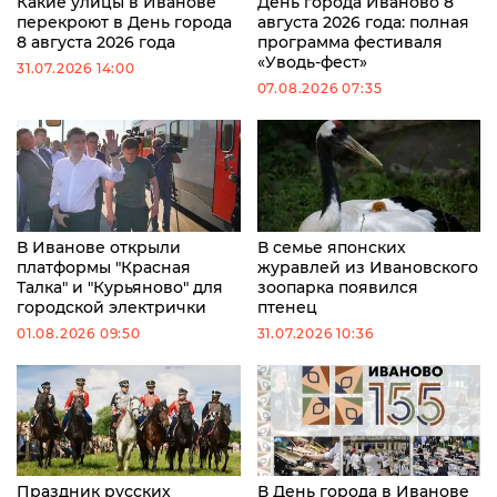
Какие улицы в Иванове
День города Иваново 8
перекроют в День города
августа 2026 года: полная
8 августа 2026 года
программа фестиваля
«Уводь-фест»
31.07.2026 14:00
07.08.2026 07:35
В Иванове открыли
В семье японских
платформы "Красная
журавлей из Ивановского
Талка" и "Курьяново" для
зоопарка появился
городской электрички
птенец
01.08.2026 09:50
31.07.2026 10:36
Праздник русских
В День города в Иванове