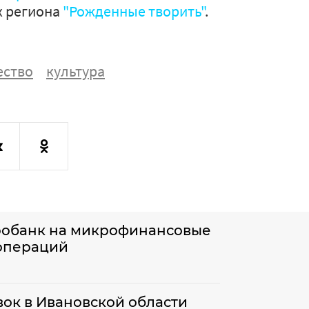
х региона
"Рожденные творить"
.
ество
культура
робанк на микрофинансовые
 операций
вок в Ивановской области