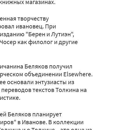
 книжных магазинах.
щенная творчеству
ровал ивановец. При
изданию "Берен и Лутиэн",
"Чосер как филолог и другие
личанина Беляков получил
рческом объединении Elsewhere.
 ее основали энтузиасты из
 переводов текстов Толкина на
истике.
ей Беляков планирует
ров" в Иванове. В коллекции
олкина и о Толкине – это одна из