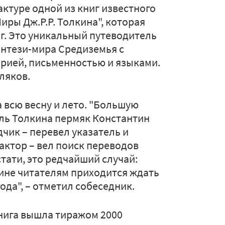
актуре одной из книг известного
иры Дж.Р.Р. Толкина", которая
 г. Это уникальный путеводитель
энтези-мира Средиземья с
орией, письменностью и языками.
ляков.
 всю весну и лето. "Большую
ль Толкина пермяк Константин
дчик – перевел указатель и
актор – вел поиск переводов
стати, это редчайший случай:
кине читателям приходится ждать
ода", – отметил собеседник.
Книга вышла тиражом 2000