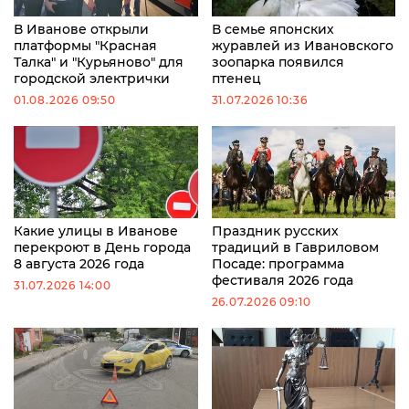
В Иванове открыли
В семье японских
платформы "Красная
журавлей из Ивановского
Талка" и "Курьяново" для
зоопарка появился
городской электрички
птенец
01.08.2026 09:50
31.07.2026 10:36
Какие улицы в Иванове
Праздник русских
перекроют в День города
традиций в Гавриловом
8 августа 2026 года
Посаде: программа
фестиваля 2026 года
31.07.2026 14:00
26.07.2026 09:10