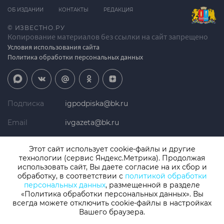
ОБ ИЗДАНИИ
КОНТАКТЫ
РЕДАКЦИЯ
© ИЗВЕСТНО.РУ
Копирование материалов без ссылки на сайт запрещено
Условия использования сайта
Политика обработки персональных данных
Подписка
igpodpiska@bk.ru
Email
ivgazeta@bk.ru
Реклама
igreklama@bk.ru
Этот сайт использует cookie-файлы и другие
технологии (сервис Яндекс.Метрика). Продолжая
Телефон
+7 (4932) 41-94-81
использовать сайт, Вы даете согласие на их сбор и
обработку, в соответствии с
политикой обработки
персональных данных
, размещенной в разделе
«Политика обработки персональных данных». Вы
СМИ: Izvestno.ru. Реестровая запись 08.11.2019 серия ЭЛ № ФС 77 -
77192, зарегистрировано Роскомнадзором
всегда можете отключить cookie-файлы в настройках
Учредитель: БУ «Ивановские газеты». Главный редактор:
Вашего браузера.
Кузьмичев А.Е.