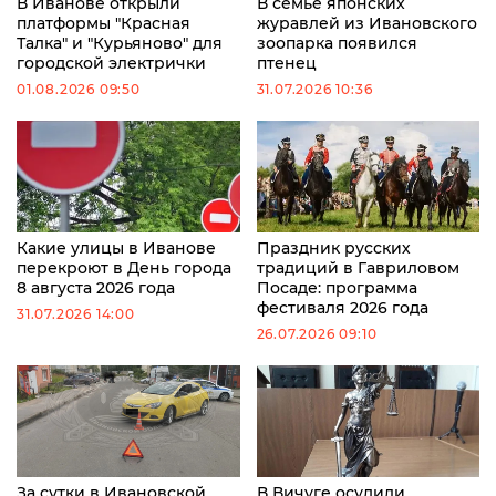
В Иванове открыли
В семье японских
платформы "Красная
журавлей из Ивановского
Талка" и "Курьяново" для
зоопарка появился
городской электрички
птенец
01.08.2026 09:50
31.07.2026 10:36
Какие улицы в Иванове
Праздник русских
перекроют в День города
традиций в Гавриловом
8 августа 2026 года
Посаде: программа
фестиваля 2026 года
31.07.2026 14:00
26.07.2026 09:10
За сутки в Ивановской
В Вичуге осудили