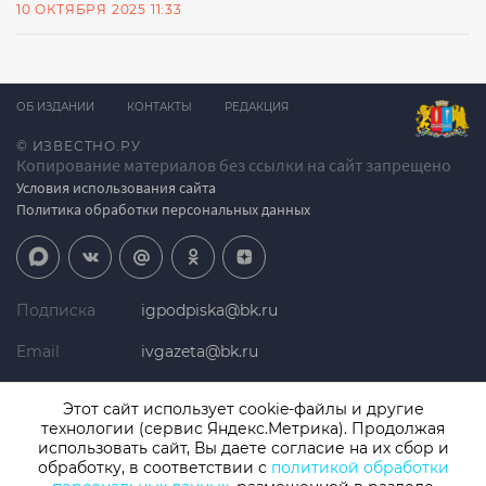
10 ОКТЯБРЯ 2025 11:33
ОБ ИЗДАНИИ
КОНТАКТЫ
РЕДАКЦИЯ
© ИЗВЕСТНО.РУ
Копирование материалов без ссылки на сайт запрещено
Условия использования сайта
Политика обработки персональных данных
Подписка
igpodpiska@bk.ru
Email
ivgazeta@bk.ru
Реклама
igreklama@bk.ru
Этот сайт использует cookie-файлы и другие
технологии (сервис Яндекс.Метрика). Продолжая
Телефон
+7 (4932) 41-94-81
использовать сайт, Вы даете согласие на их сбор и
обработку, в соответствии с
политикой обработки