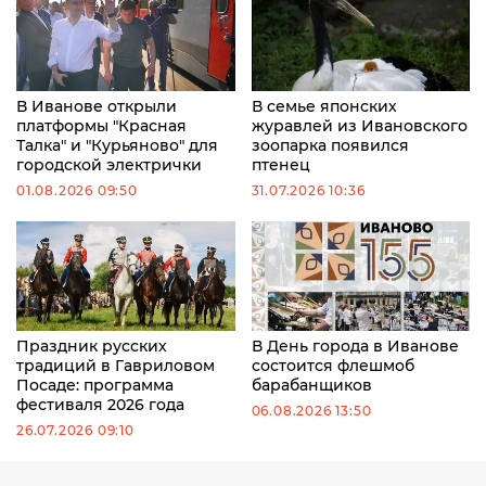
В Иванове открыли
В семье японских
платформы "Красная
журавлей из Ивановского
Талка" и "Курьяново" для
зоопарка появился
городской электрички
птенец
01.08.2026 09:50
31.07.2026 10:36
Праздник русских
В День города в Иванове
традиций в Гавриловом
состоится флешмоб
Посаде: программа
барабанщиков
фестиваля 2026 года
06.08.2026 13:50
26.07.2026 09:10