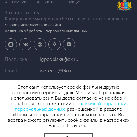
ОБ ИЗДАНИИ
КОНТАКТЫ
РЕДАКЦИЯ
© ИЗВЕСТНО.РУ
Копирование материалов без ссылки на сайт запрещено
Условия использования сайта
Политика обработки персональных данных
Подписка
igpodpiska@bk.ru
Email
ivgazeta@bk.ru
Реклама
igreklama@bk.ru
Этот сайт использует cookie-файлы и другие
технологии (сервис Яндекс.Метрика). Продолжая
Телефон
+7 (4932) 41-94-81
использовать сайт, Вы даете согласие на их сбор и
обработку, в соответствии с
политикой обработки
персональных данных
, размещенной в разделе
«Политика обработки персональных данных». Вы
СМИ: Izvestno.ru. Реестровая запись 08.11.2019 серия ЭЛ № ФС 77 -
77192, зарегистрировано Роскомнадзором
всегда можете отключить cookie-файлы в настройках
Вашего браузера.
Учредитель: БУ «Ивановские газеты». Главный редактор:
Кузьмичев А.Е.