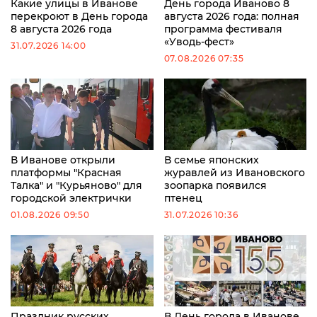
Какие улицы в Иванове
День города Иваново 8
перекроют в День города
августа 2026 года: полная
8 августа 2026 года
программа фестиваля
«Уводь-фест»
31.07.2026 14:00
07.08.2026 07:35
В Иванове открыли
В семье японских
платформы "Красная
журавлей из Ивановского
Талка" и "Курьяново" для
зоопарка появился
городской электрички
птенец
01.08.2026 09:50
31.07.2026 10:36
Праздник русских
В День города в Иванове