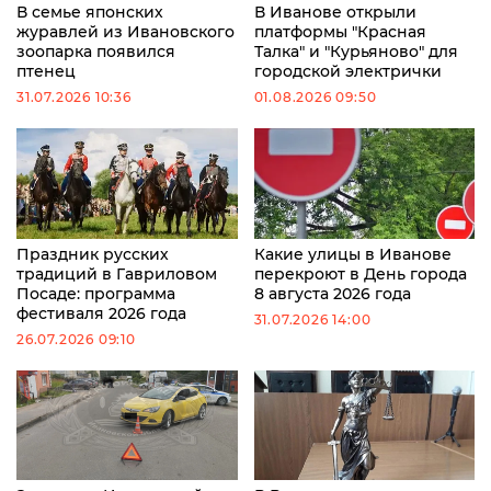
В семье японских
В Иванове открыли
журавлей из Ивановского
платформы "Красная
зоопарка появился
Талка" и "Курьяново" для
птенец
городской электрички
31.07.2026 10:36
01.08.2026 09:50
Праздник русских
Какие улицы в Иванове
традиций в Гавриловом
перекроют в День города
Посаде: программа
8 августа 2026 года
фестиваля 2026 года
31.07.2026 14:00
26.07.2026 09:10