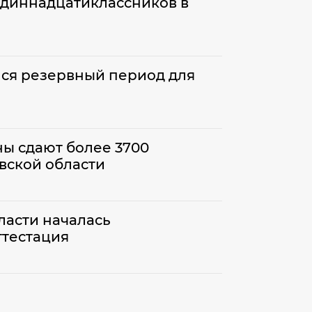
одиннадцатиклассников в
лся резервный период для
ы сдают более 3700
вской области
ласти началась
ттестация