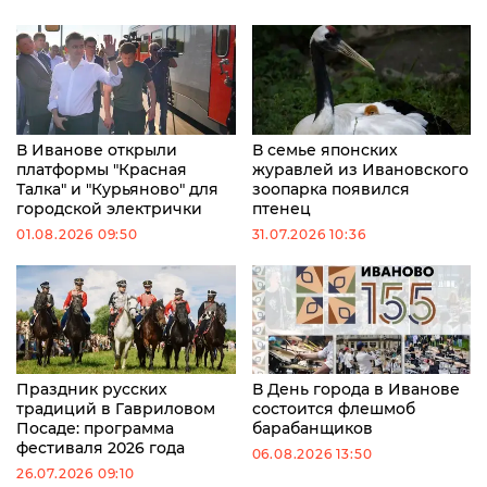
В Иванове открыли
В семье японских
платформы "Красная
журавлей из Ивановского
Талка" и "Курьяново" для
зоопарка появился
городской электрички
птенец
01.08.2026 09:50
31.07.2026 10:36
Праздник русских
В День города в Иванове
традиций в Гавриловом
состоится флешмоб
Посаде: программа
барабанщиков
фестиваля 2026 года
06.08.2026 13:50
26.07.2026 09:10