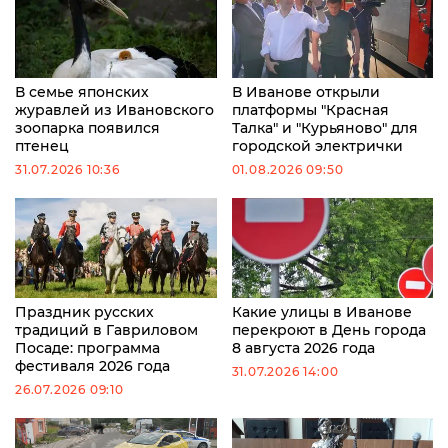
В семье японских
В Иванове открыли
журавлей из Ивановского
платформы "Красная
зоопарка появился
Талка" и "Курьяново" для
птенец
городской электрички
31.07.2026 10:36
01.08.2026 09:50
Праздник русских
Какие улицы в Иванове
традиций в Гавриловом
перекроют в День города
Посаде: программа
8 августа 2026 года
фестиваля 2026 года
31.07.2026 14:00
26.07.2026 09:10