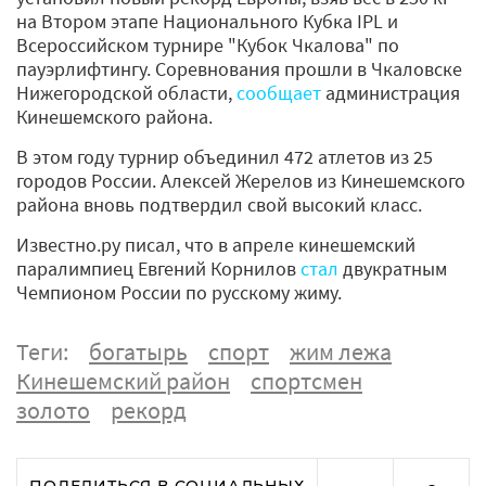
на Втором этапе Национального Кубка IPL и
Всероссийском турнире "Кубок Чкалова" по
пауэрлифтингу. Соревнования прошли в Чкаловске
Нижегородской области,
сообщает
администрация
Кинешемского района.
В этом году турнир объединил 472 атлетов из 25
городов России. Алексей Жерелов из Кинешемского
района вновь подтвердил свой высокий класс.
Известно.ру писал, что в апреле кинешемский
паралимпиец Евгений Корнилов
стал
двукратным
Чемпионом России по русскому жиму.
Теги:
богатырь
спорт
жим лежа
Кинешемский район
спортсмен
золото
рекорд
ПОДЕЛИТЬСЯ В СОЦИАЛЬНЫХ