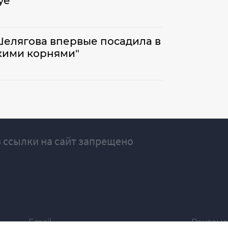
уе
Шелягова впервые посадила в
скими корнями"
 ссылки на сайт запрещено
Email
Реклама