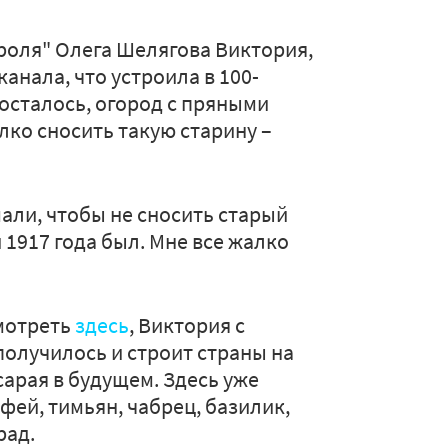
роля" Олега Шелягова Виктория,
анала, что устроила в 100-
о осталось, огород с пряными
лко сносить такую старину –
али, чтобы не сносить старый
й 1917 года был. Мне все жалко
мотреть
здесь
, Виктория с
получилось и строит страны на
арая в будущем. Здесь уже
фей, тимьян, чабрец, базилик,
рад.