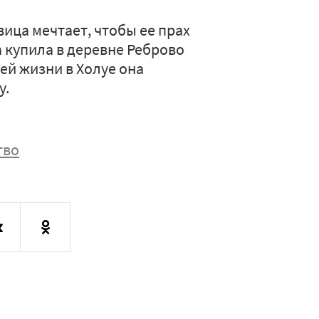
вица мечтает, чтобы ее прах
 купила в деревне Реброво
ей жизни в Холуе она
у.
тво