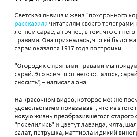
Светская львица и жена "похоронного ко
рассказала
читателям своего телеграмм-к
летнем сарае, а точнее, в том, что от нег
травами. Она призналась, что ей было жа
сарай оказался 1917 года постройки.
"Огородик с пряными травами мы придум
сарай. Это все что от него осталось, сара
сносить", – написала она.
На красочном видео, которое можно пос
удовольствием показывает, что из этого 
новую жизнь преобразившегося старого с
"поселились" и цветут лаванда, мята, шал
салат, петрушка, маттиола и дикий виног