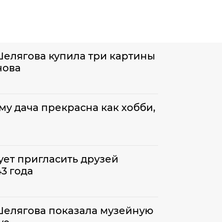
Шелягова купила три картины
нова
му дача прекрасна как хобби,
ет пригласить друзей
3 года
Шелягова показала музейную