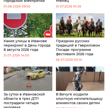
городской электрички
птенец
01.08.2026 09:50
31.07.2026 10:36
Какие улицы в Иванове
Праздник русских
перекроют в День города
традиций в Гавриловом
8 августа 2026 года
Посаде: программа
фестиваля 2026 года
31.07.2026 14:00
26.07.2026 09:10
За сутки в Ивановской
В Вичуге осудили
области в трех ДТП
злостную неплательщицу
пострадали четыре
алиментов своим детям
человека