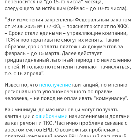
переносится на "до 15‑го числа" месяца,
следующего за истёкшим (сейчас – до 10‑го числа).
"Эти изменения закреплены Федеральным законом
от 24.06.2025 № 177‑ФЗ, – поясняет эксперт по ЖКХ.
– Сроки стали едиными – управляющие компании,
ТСЖ и кооперативы не смогут их менять. Таким
образом, срок оплаты платежных документов за
февраль – до 15 марта. Далее действует
тридцатидневный льготный период по начислению
пеней. И только потом пени начинают начисляться,
т.е. с 16 апреля".
Известно, что
неполучение
квитанций, по мнению
регионального уполномоченного по правам
человека, – не повод не оплачивать "коммуналку".
Как минимум, до мая ивановцы могут получать
квитанции с
ошибочными
начислениями и долгами
за капремонт и ТКО. Частично проблема связана с
арестом счетов ЕРЦ. О возможных проблемах с
оплатой квитанций через ЕРЦ (единый расчетный