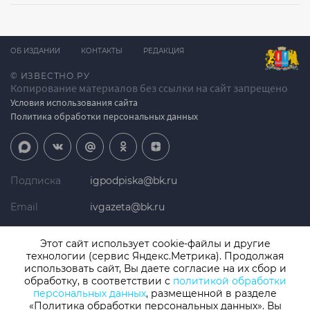
ОБ ИЗДАНИИ
КОНТАКТЫ
РЕДАКЦИЯ
© ИЗВЕСТНО.РУ
Копирование материалов без ссылки на сайт запрещено
Условия использования сайта
Политика обработки персональных данных
Подписка
igpodpiska@bk.ru
Email
ivgazeta@bk.ru
Реклама
igreklama@bk.ru
Этот сайт использует cookie-файлы и другие
технологии (сервис Яндекс.Метрика). Продолжая
Телефон
+7 (4932) 41-94-81
использовать сайт, Вы даете согласие на их сбор и
обработку, в соответствии с
политикой обработки
персональных данных
, размещенной в разделе
«Политика обработки персональных данных». Вы
СМИ: Izvestno.ru. Реестровая запись 08.11.2019 серия ЭЛ № ФС 77 -