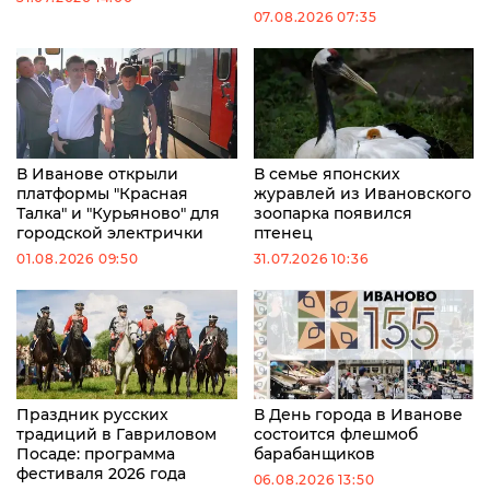
07.08.2026 07:35
В Иванове открыли
В семье японских
платформы "Красная
журавлей из Ивановского
Талка" и "Курьяново" для
зоопарка появился
городской электрички
птенец
01.08.2026 09:50
31.07.2026 10:36
Праздник русских
В День города в Иванове
традиций в Гавриловом
состоится флешмоб
Посаде: программа
барабанщиков
фестиваля 2026 года
06.08.2026 13:50