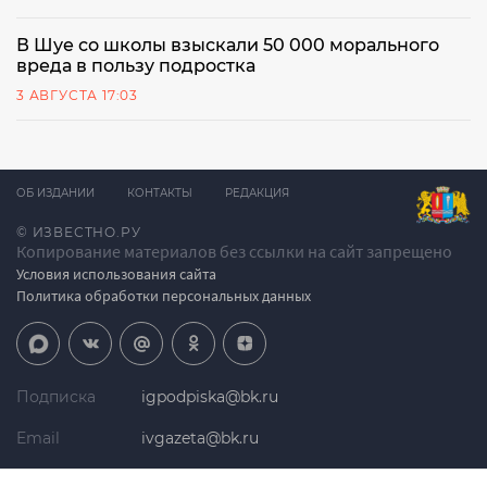
В Шуе со школы взыскали 50 000 морального
вреда в пользу подростка
3 АВГУСТА 17:03
ОБ ИЗДАНИИ
КОНТАКТЫ
РЕДАКЦИЯ
© ИЗВЕСТНО.РУ
Копирование материалов без ссылки на сайт запрещено
Условия использования сайта
Политика обработки персональных данных
Подписка
igpodpiska@bk.ru
Email
ivgazeta@bk.ru
Реклама
igreklama@bk.ru