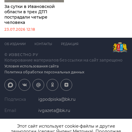
За сутки в Ивановской
области в трех ДТП
пострадали четыре
человека
23.07.2026 12:18
ОБ ИЗДАНИИ
КОНТАКТЫ
РЕДАКЦИЯ
© ИЗВЕСТНО.РУ
Копирование материалов без ссылки на сайт запрещено
Условия использования сайта
Политика обработки персональных данных
Подписка
igpodpiska@bk.ru
Email
ivgazeta@bk.ru
Реклама
igreklama@bk.ru
Этот сайт использует cookie-файлы и другие
технологии (сервис Яндекс.Метрика). Продолжая