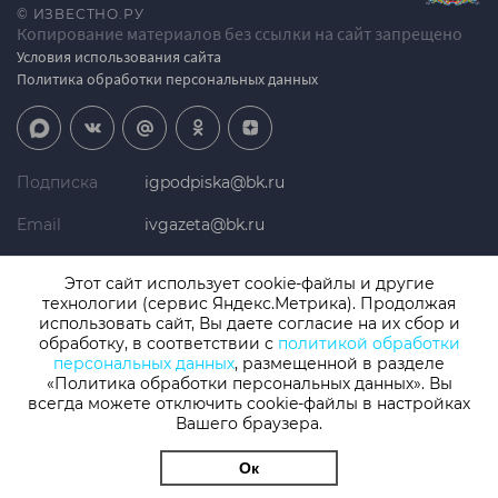
© ИЗВЕСТНО.РУ
Копирование материалов без ссылки на сайт запрещено
Условия использования сайта
Политика обработки персональных данных
Подписка
igpodpiska@bk.ru
Email
ivgazeta@bk.ru
Реклама
igreklama@bk.ru
Этот сайт использует cookie-файлы и другие
технологии (сервис Яндекс.Метрика). Продолжая
Телефон
+7 (4932) 41-94-81
использовать сайт, Вы даете согласие на их сбор и
обработку, в соответствии с
политикой обработки
персональных данных
, размещенной в разделе
«Политика обработки персональных данных». Вы
СМИ: Izvestno.ru. Реестровая запись 08.11.2019 серия ЭЛ № ФС 77 -
77192, зарегистрировано Роскомнадзором
всегда можете отключить cookie-файлы в настройках
Вашего браузера.
Учредитель: БУ «Ивановские газеты». Главный редактор:
Кузьмичев А.Е.
Ок
Разработка сайта
thisislogic.ru