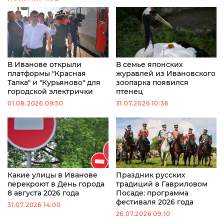
В Иванове открыли
В семье японских
платформы "Красная
журавлей из Ивановского
Талка" и "Курьяново" для
зоопарка появился
городской электрички
птенец
01.08.2026 09:50
31.07.2026 10:36
Какие улицы в Иванове
Праздник русских
перекроют в День города
традиций в Гавриловом
8 августа 2026 года
Посаде: программа
фестиваля 2026 года
31.07.2026 14:00
26.07.2026 09:10