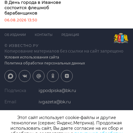
В День города в Иванове
состоится флешмоб
барабанщиков
06.08.2026 13:50
ОБ ИЗДАНИИ
КОНТАКТЫ
РЕДАКЦИЯ
© ИЗВЕСТНО.РУ
Копирование материалов без ссылки на сайт запрещено
Условия использования сайта
Политика обработки персональных данных
Подписка
igpodpiska@bk.ru
Email
ivgazeta@bk.ru
Реклама
igreklama@bk.ru
Этот сайт использует cookie-файлы и другие
технологии (сервис Яндекс.Метрика). Продолжая
Телефон
+7 (4932) 41-94-81
использовать сайт, Вы даете согласие на их сбор и