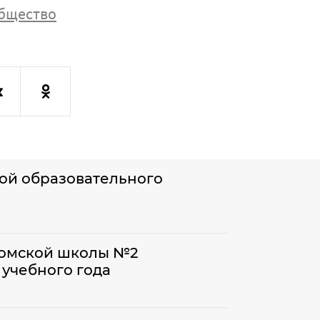
бщество
кой образовательного
хомской школы №2
 учебного года