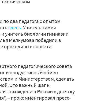
 техническом
и по два педагога с опытом
реть
здесь.
Учитель химии
 и учитель биологии гимназии
алья Мелкумова победили в
е проходило в соцсети
ертного педагогического совета
ог и продуктивный обмен
ством и Министерством, сделать
ой. Это важный шаг к
и – вхождению России в десятку
я", – прокомментировал пресс-
.