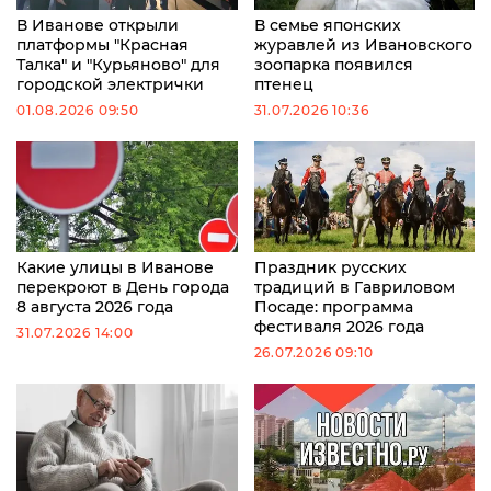
В Иванове открыли
В семье японских
платформы "Красная
журавлей из Ивановского
Талка" и "Курьяново" для
зоопарка появился
городской электрички
птенец
01.08.2026 09:50
31.07.2026 10:36
Какие улицы в Иванове
Праздник русских
перекроют в День города
традиций в Гавриловом
8 августа 2026 года
Посаде: программа
фестиваля 2026 года
31.07.2026 14:00
26.07.2026 09:10