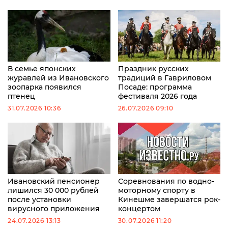
В семье японских
Праздник русских
журавлей из Ивановского
традиций в Гавриловом
зоопарка появился
Посаде: программа
птенец
фестиваля 2026 года
31.07.2026 10:36
26.07.2026 09:10
Ивановский пенсионер
Соревнования по водно-
лишился 30 000 рублей
моторному спорту в
после установки
Кинешме завершатся рок-
вирусного приложения
концертом
24.07.2026 13:13
30.07.2026 11:20