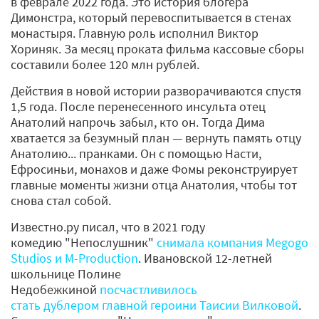
в феврале 2022 года. Это история блогера
Димонстра, который перевоспитывается в стенах
монастыря. Главную роль исполнил Виктор
Хориняк. За месяц проката фильма кассовые сборы
составили более 120 млн рублей.
Действия в новой истории разворачиваются спустя
1,5 года. После перенесенного инсульта отец
Анатолий напрочь забыл, кто он. Тогда Дима
хватается за безумный план — вернуть память отцу
Анатолию... пранками. Он с помощью Насти,
Ефросиньи, монахов и даже Фомы реконструирует
главные моменты жизни отца Анатолия, чтобы тот
снова стал собой.
Известно.ру писал, что в 2021 году
комедию "Непослушник"
снимала компания Megogo
Studios и М-Production
. Ивановской 12-летней
школьнице Полине
Недобежкиной
посчастливилось
стать дублером главной героини Таисии Вилковой
.