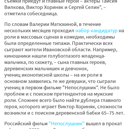
съемки приедут и главные герои – актеры Таисия
Вилкова, Виктор Хориняк и Сергей Селин", –
отметила собеседница.
По словам Валерии Матюхиной, в течение
нескольких месяцев проходил
набор кандидатур
на
роли в массовых сценах в комедии, необходимы
были определенные типажи. Практически всех
сыграют жители Ивановской области. Например,
киношники нашли голубоглазого младенца-
мальчика, по сюжету, – сына главных героев,
деревенских мальчишек и девчонок,
учениц иконописной школы – на их роли в
основном заявились те же девушки, что сыграли
учениц в первом фильме "Непослушник". Не было
проблем и с поиском претендентов на мужские
роли. Сложнее всего было найти дублера главного
героя, которого играет Виктор Хориняк, сложности
возникли и с поиском деревенской бабки 65–75 лет.
Российский фильм
"Непослушник"
вышел в прокат