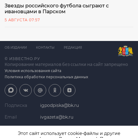
Звезды российского футбола сыграют с
ивановцами в Парском
5 АВГУСТА 07:57
ОБ ИЗДАНИИ
КОНТАКТЫ
РЕДАКЦИЯ
© ИЗВЕСТНО.РУ
Копирование материалов без ссылки на сайт запрещено
Условия использования сайта
Политика обработки персональных данных
Подписка
igpodpiska@bk.ru
Email
ivgazeta@bk.ru
Реклама
igreklama@bk.ru
Этот сайт использует cookie-файлы и другие