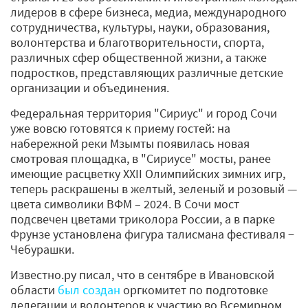
лидеров в сфере бизнеса, медиа, международного
сотрудничества, культуры, науки, образования,
волонтерства и благотворительности, спорта,
различных сфер общественной жизни, а также
подростков, представляющих различные детские
организации и объединения.
Федеральная территория "Сириус" и город Сочи
уже вовсю готовятся к приему гостей: на
набережной реки Мзымты появилась новая
смотровая площадка, в "Сириусе" мосты, ранее
имеющие расцветку XXII Олимпийских зимних игр,
теперь раскрашены в желтый, зеленый и розовый —
цвета символики ВФМ – 2024. В Сочи мост
подсвечен цветами триколора России, а в парке
Фрунзе установлена фигура талисмана фестиваля −
Чебурашки.
Известно.ру писал, что в сентябре в Ивановской
области
был создан
оргкомитет по подготовке
делегации и волонтеров к участию во Всемирном