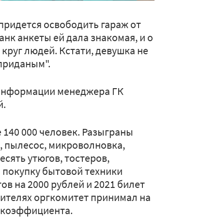
 придется освободить гараж от
нк анкеты ей дала знакомая, и о
круг людей. Кстати, девушка не
 приданым".
 информации менеджера ГК
й.
 140 000 человек. Разыграны
, пылесос, микроволновка,
есять утюгов, тостеров,
 покупку бытовой техники
ов на 2000 рублей и 2021 билет
едителях оргкомитет принимал на
 коэффициента.