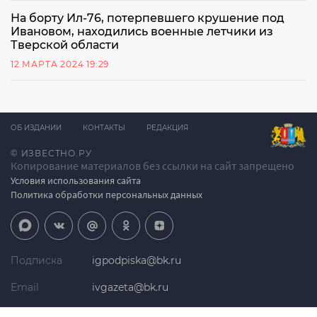
На борту Ил-76, потерпевшего крушение под
Ивановом, находились военные летчики из
Тверской области
12 МАРТА 2024 19:29
ОБ ИЗДАНИИ
КОНТАКТЫ
РЕДАКЦИЯ
© ИЗВЕСТНО.РУ
Копирование материалов без ссылки на сайт запрещено
Условия использования сайта
Политика обработки персональных данных
Подписка
igpodpiska@bk.ru
Email
ivgazeta@bk.ru
Реклама
igreklama@bk.ru