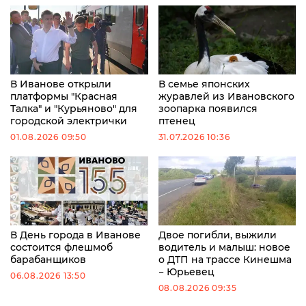
В Иванове открыли
В семье японских
платформы "Красная
журавлей из Ивановского
Талка" и "Курьяново" для
зоопарка появился
городской электрички
птенец
01.08.2026 09:50
31.07.2026 10:36
В День города в Иванове
Двое погибли, выжили
состоится флешмоб
водитель и малыш: новое
барабанщиков
о ДТП на трассе Кинешма
− Юрьевец
06.08.2026 13:50
08.08.2026 09:35