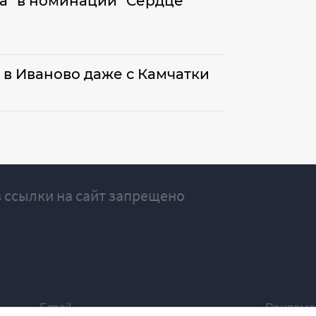
а" в номинации "Сердце
 в Иваново даже с Камчатки
 ссылки на сайт запрещено
Email
Реклама