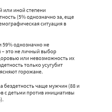
й или иной степени
тность (5% однозначно за, еще
демографическая ситуация в
и 59% однозначно не
 – это не личный выбор
здоровью или невозможность их
здетность только усугубит
оясняют горожане.
а бездетность чаще мужчин (88 и
ов с детьми против инициативы
).