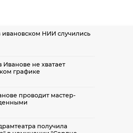
 в ивановском НИИ случились
 Иванове не хватает
бком графике
анове проводит мастер-
жденными
драмтеатра получила