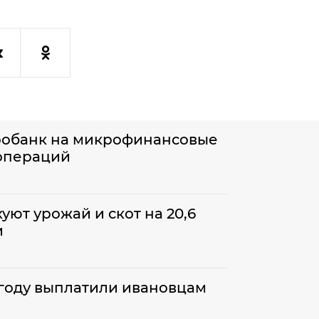
робанк на микрофинансовые
 операций
уют урожай и скот на 20,6
и
 году выплатили ивановцам