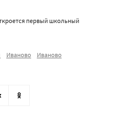
 откроется первый школьный
м
Иваново
Иваново