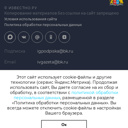
© ИЗВЕСТНО.РУ
Копирование материалов без ссылки на сайт запрещено
Условия использования сайта
Политика обработки персональных данных
Подписка
igpodpiska@bk.ru
Email
ivgazeta@bk.ru
Реклама
igreklama@bk.ru
Этот сайт использует cookie-файлы и другие
технологии (сервис Яндекс.Метрика). Продолжая
Телефон
+7 (4932) 41-94-81
использовать сайт, Вы даете согласие на их сбор и
обработку, в соответствии с
политикой обработки
персональных данных
, размещенной в разделе
«Политика обработки персональных данных». Вы
СМИ: Izvestno.ru. Реестровая запись 08.11.2019 серия ЭЛ № ФС 77 -
77192, зарегистрировано Роскомнадзором
всегда можете отключить cookie-файлы в настройках
Учредитель: БУ «Ивановские газеты». Главный редактор:
Вашего браузера.
Кузьмичев А.Е.
Ок
Разработка сайта
thisislogic.ru