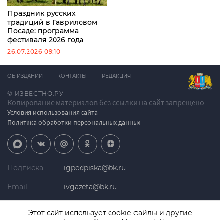
Праздник русских
традиций в Гавриловом
Посаде: программа
фестиваля 2026 года
26.07.2026 09:10
ОБ ИЗДАНИИ
КОНТАКТЫ
РЕДАКЦИЯ
© ИЗВЕСТНО.РУ
Копирование материалов без ссылки на сайт запрещено
Условия использования сайта
Политика обработки персональных данных
Подписка
igpodpiska@bk.ru
Email
ivgazeta@bk.ru
Реклама
igreklama@bk.ru
Этот сайт использует cookie-файлы и другие