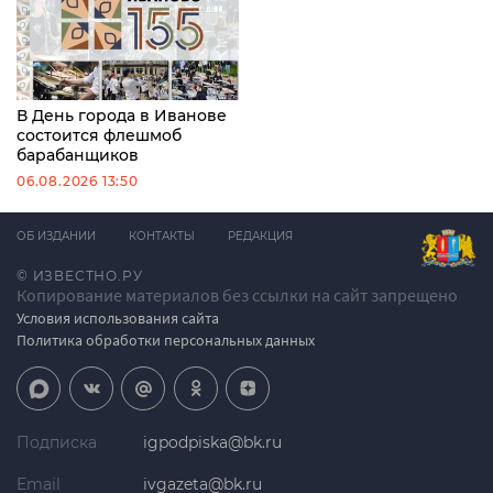
В День города в Иванове
состоится флешмоб
барабанщиков
06.08.2026 13:50
ОБ ИЗДАНИИ
КОНТАКТЫ
РЕДАКЦИЯ
© ИЗВЕСТНО.РУ
Копирование материалов без ссылки на сайт запрещено
Условия использования сайта
Политика обработки персональных данных
Подписка
igpodpiska@bk.ru
Email
ivgazeta@bk.ru