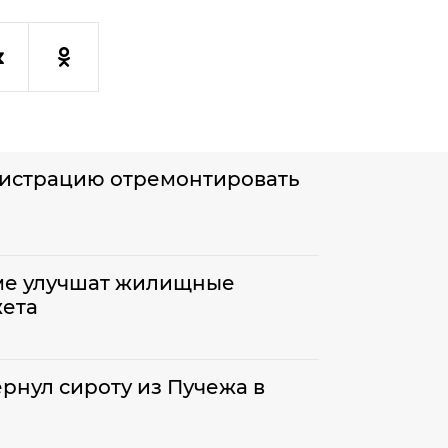
нистрацию отремонтировать
ме улучшат жилищные
жета
ернул сироту из Пучежа в