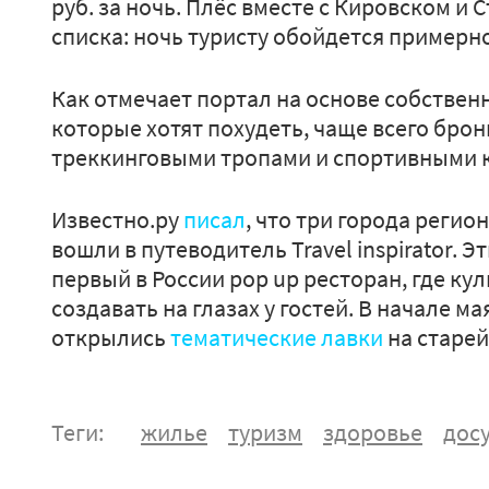
руб. за ночь. Плёс вместе с Кировском и
списка: ночь туристу обойдется примерно
Как отмечает портал на основе собственн
которые хотят похудеть, чаще всего бро
треккинговыми тропами и спортивными 
Известно.ру
писал
, что три города регио
вошли в путеводитель Travel inspirator. 
первый в России pop up ресторан, где к
создавать на глазах у гостей. В начале ма
открылись
тематические лавки
на старей
Теги:
жилье
туризм
здоровье
дос