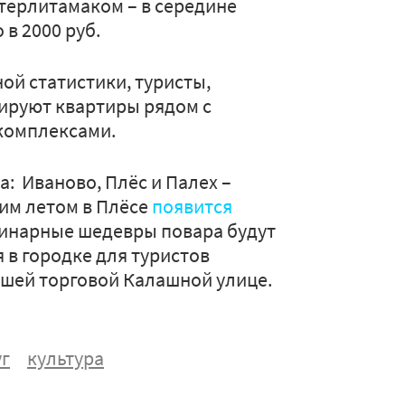
 Стерлитамаком – в середине
 в 2000 руб.
ой статистики, туристы,
нируют квартиры рядом с
комплексами.
на: Иваново, Плёс и Палех –
Этим летом в Плёсе
появится
улинарные шедевры повара будут
я в городке для туристов
шей торговой Калашной улице.
уг
культура