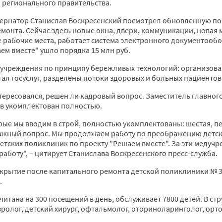
 регионального правительства.
бернатор Станислав Воскресенский посмотрел обновленную по
ремонта. Сейчас здесь новые окна, двери, коммуникации, новая 
 рабочие места, работает система электронного документообо
ем вместе" ушло порядка 15 млн руб.
 учреждения по принципу бережливых технологий: организован
тал госуслуг, разделены потоки здоровых и больных пациентов
тересовался, решен ли кадровый вопрос. Заместитель главног
ив укомплектован полностью.
рые мы вводим в строй, полностью укомплектованы: шестая, пер
важный вопрос. Мы продолжаем работу по преображению детск
етских поликлиник по проекту "Решаем вместе". За эти медуч
 работу", – цитирует Станислава Воскресенского пресс-служба.
открытие после капитального ремонта детской поликлиники № 3 
.
читана на 300 посещений в день, обслуживает 7800 детей. В ст
вролог, детский хирург, офтальмолог, оториноларинголог, орт