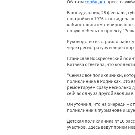
Об этом
сообщает
пресс-служба
В понедельник, 28 февраля, гу
постройки в 1976 г. не видела 
кабинетах автоматизированные
новую мебель по проекту "Реша
Руководство выстроило работу
через регистратуру и через пор
Станислав Воскресенский поин
Китаева ответила, что коллект
"Сейчас все поликлиники, кото
поликлиника в Родниках. Это 
ремонтируем сразу несколько д
сейчас одну за другой вводим в
Он уточнил, что на очереди – 
поликлиник в Фурманове и Шуе
Детская поликлиника № 10 расс
участков. Здесь ведут прием не