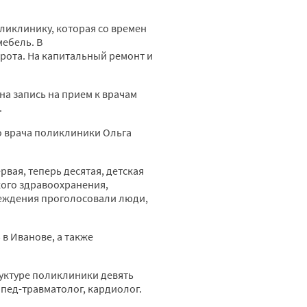
ликлинику, которая со времен
мебель. В
рота. На капитальный ремонт и
а запись на прием к врачам
.
о врача поликлиники Ольга
вая, теперь десятая, детская
ого здравоохранения,
реждения проголосовали люди,
в Иванове, а также
руктуре поликлиники девять
опед-травматолог, кардиолог.