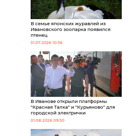
В семье японских журавлей из
Ивановского зоопарка появился
птенец
31.07.2026 10:36
В Иванове открыли платформы
"Красная Талка" и "Курьяново" для
городской электрички
01.08.2026 09:50