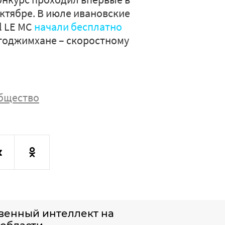
октябре. В июле ивановские
l LE MC
начали бесплатно
оджимхане – скоростному
бщество
твенный интеллект на