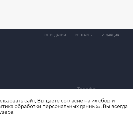
ОБ ИЗДАНИИ
КОНТАКТЫ
РЕДАКЦИЯ
Телефон
ma@bk.ru
+7 (4932) 41-94-81
ьзовать сайт, Вы даете согласие на их сбор и
итика обработки персональных данных». Вы всегда
узера.
Разработка сайта
thisislogic.ru