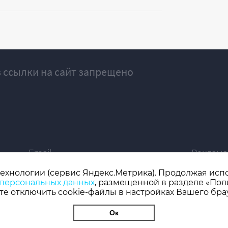
 ссылки на сайт запрещено
Email
Реклама
ivgazeta@bk.ru
igrekla
технологии (сервис Яндекс.Метрика). Продолжая испол
 персональных данных
, размещенной в разделе «Пол
019 серия ЭЛ № ФС 77 - 77192, зарегистрировано Роскомнадзором
е отключить cookie-файлы в настройках Вашего бра
 редактор: Кузьмичев А.Е.
Ок