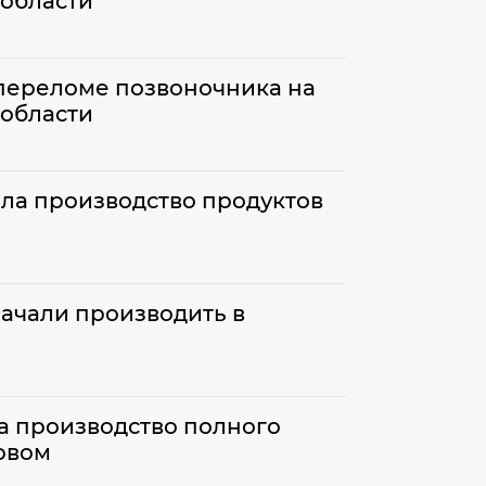
 области
 переломе позвоночника на
 области
ила производство продуктов
начали производить в
а производство полного
овом