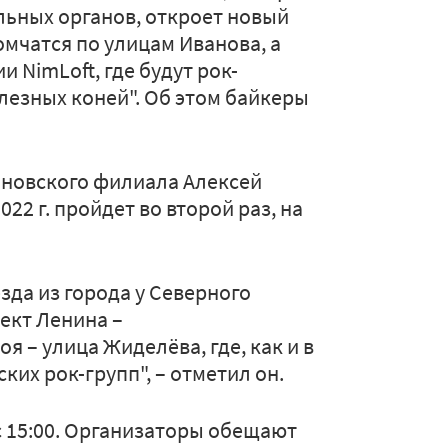
ьных органов, откроет новый
ромчатся по улицам Иванова, а
 NimLoft, где будут рок-
лезных коней". Об этом байкеры
ановского филиала Алексей
22 г. пройдет во второй раз, на
зда из города у Северного
ект Ленина –
 – улица Жиделёва, где, как и в
ких рок-групп", – отметил он.
 с 15:00. Организаторы обещают