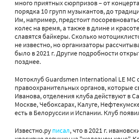
много приятных сюрпризов – от концерта
порядка 10 групп музыкантов, до традиц
Им, например, предстоит посоревноватьс
колес на время, а также в длине и красот
славятся байкеры. Сколько мотоциклисто
не известно, но организаторы рассчитываю
было в 2021 г. Другие подробности откр
позднее.
Мотоклуб Guardsmen International LE МС
правоохранительных органов, которые с
Иванова, отделения клуба действуют в С
Москве, Чебоксарах, Калуге, Нефтекумск
есть в Белоруссии и Испании. Клуб появилс
Известно.ру
писал
, что в 2021 г. иванов
красивую девушку на "железном коне". К