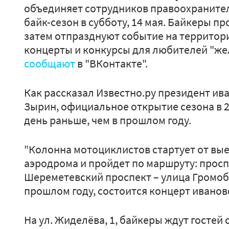
объединяет сотрудников правоохранител
байк-сезон в субботу, 14 мая. Байкеры п
затем отпразднуют событие на территории
концерты и конкурсы для любителей "же
сообщают
в "ВКонтакте".
Как рассказал Известно.ру президент ив
Зырин, официальное открытие сезона в 20
день раньше, чем в прошлом году.
"Колонна мотоциклистов стартует от вые
аэродрома и пройдет по маршруту: просп
Шереметевский проспект – улица Громобоя
прошлом году, состоится концерт ивановс
На ул. Жиделёва, 1, байкеры ждут гостей