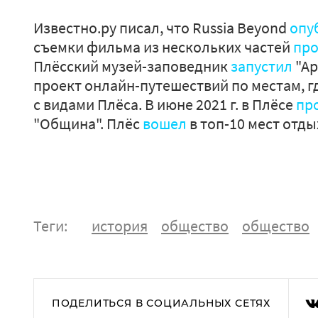
Известно.ру писал, что Russia Beyond
опу
съемки фильма из нескольких частей
пр
Плёсский музей-заповедник
запустил
"Ар
проект онлайн-путешествий по местам, 
с видами Плёса. В июне 2021 г. в Плёсе
пр
"Община". Плёс
вошел
в топ-10 мест отды
Теги:
история
общество
общество
ПОДЕЛИТЬСЯ В СОЦИАЛЬНЫХ СЕТЯХ