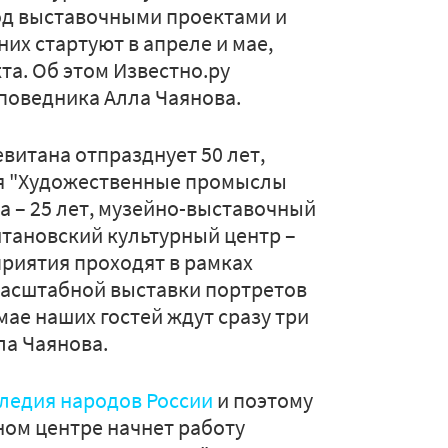
од выставочными проектами и
их стартуют в апреле и мае,
та. Об этом Известно.ру
поведника Алла Чаянова.
витана отпразднует 50 лет,
ия "Художественные промыслы
жа – 25 лет, музейно-выставочный
итановский культурный центр –
приятия проходят в рамках
 масштабной выставки портретов
мае наших гостей ждут сразу три
ла Чаянова.
следия народов России
и поэтому
ном центре начнет работу