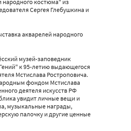
и народного костюма" из
едователя Сергея Глебушкина и
ыставка акварелей народного
ёсский музей-заповедник
Гений" к 95-летию выдающегося
ятеля Мстислава Ростроповича.
народным фондом Мстислава
нного деятеля искусств РФ
блика увидит личные вещи и
ма, музыкальные награды,
рскую палочку и другие ценные