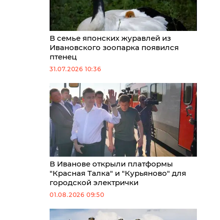
В семье японских журавлей из
Ивановского зоопарка появился
птенец
31.07.2026 10:36
В Иванове открыли платформы
"Красная Талка" и "Курьяново" для
городской электрички
01.08.2026 09:50