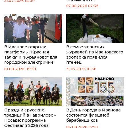
31.07.2026 14:00
07.08.2026 07:35
В Иванове открыли
В семье японских
платформы "Красная
журавлей из Ивановского
Талка" и "Курьяново" для
зоопарка появился
городской электрички
птенец
01.08.2026 09:50
31.07.2026 10:36
Праздник русских
В День города в Иванове
традиций в Гавриловом
состоится флешмоб
Посаде: программа
барабанщиков
фестиваля 2026 года
06.08.2026 13:50