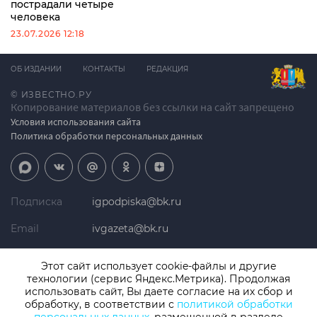
пострадали четыре
человека
23.07.2026 12:18
ОБ ИЗДАНИИ
КОНТАКТЫ
РЕДАКЦИЯ
© ИЗВЕСТНО.РУ
Копирование материалов без ссылки на сайт запрещено
Условия использования сайта
Политика обработки персональных данных
Подписка
igpodpiska@bk.ru
Email
ivgazeta@bk.ru
Реклама
igreklama@bk.ru
Этот сайт использует cookie-файлы и другие
технологии (сервис Яндекс.Метрика). Продолжая
Телефон
+7 (4932) 41-94-81
использовать сайт, Вы даете согласие на их сбор и
обработку, в соответствии с
политикой обработки