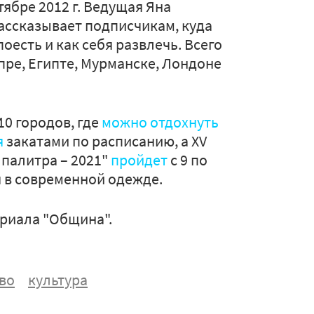
тябре 2012 г. Ведущая Яна
ассказывает подписчикам, куда
поесть и как себя развлечь. Всего
ипре, Египте, Мурманске, Лондоне
10 городов, где
можно отдохнуть
я
закатами по расписанию, а XV
палитра – 2021"
пройдет
с 9 по
я в современной одежде.
риала "Община".
во
культура