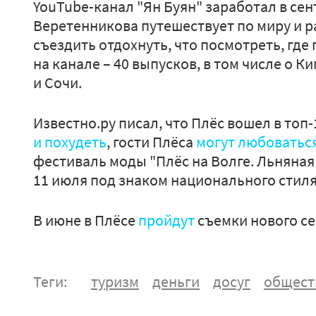
YouTube-канал "Ян Буян" заработал в сен
Веретенникова путешествует по миру и р
съездить отдохнуть, что посмотреть, где 
на канале – 40 выпусков, в том числе о К
и Сочи.
Известно.ру писал, что Плёс вошел в топ-
и похудеть
, гости Плёса
могут любоватьс
фестиваль моды "Плёс на Волге. Льняная 
11 июля под знаком национального стил
В июне в Плёсе
пройдут
съемки нового се
Теги:
туризм
деньги
досуг
общест