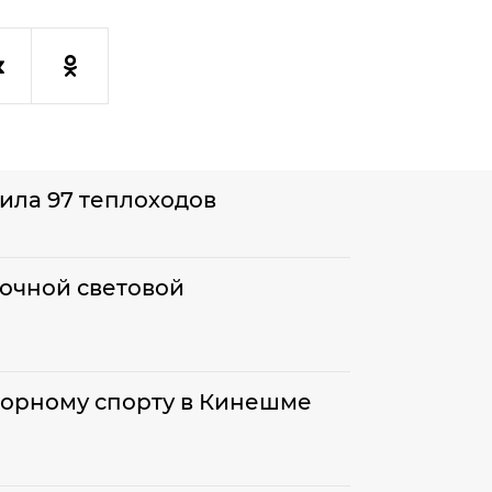
тила 97 теплоходов
ночной световой
торному спорту в Кинешме