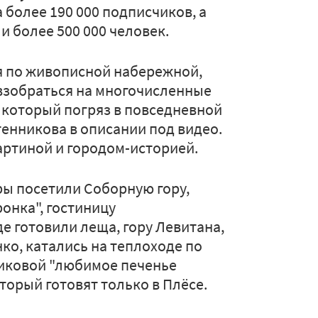
а более 190 000 подписчиков, а
ли более 500 000 человек.
ся по живописной набережной,
взобраться на многочисленные
, который погряз в повседневной
тенникова в описании под видео.
артиной и городом-историей.
ры посетили Соборную гору,
онка", гостиницу
де готовили леща, гору Левитана,
ко, катались на теплоходе по
иковой "любимое печенье
оторый готовят только в Плёсе.