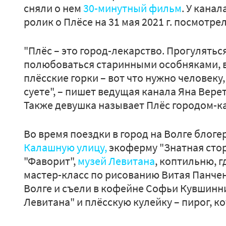
сняли о нем
30-минутный фильм
. У канал
ролик о Плёсе на 31 мая 2021 г. посмотре
"Плёс – это город-лекарство. Прогулять
полюбоваться старинными особняками, 
плёсские горки – вот что нужно человеку
суете", – пишет ведущая канала Яна Вере
Также девушка называет Плёс городом-к
Во время поездки в город на Волге блоге
Калашную улицу,
экоферму "Знатная стор
"Фаворит",
музей Левитана
, коптильню, г
мастер-класс по рисованию Витая Панчен
Волге и съели в кофейне Софьи Кувшинн
Левитана" и плёсскую кулейку – пирог, к