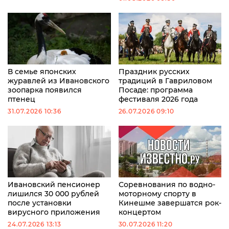
В семье японских
Праздник русских
журавлей из Ивановского
традиций в Гавриловом
зоопарка появился
Посаде: программа
птенец
фестиваля 2026 года
31.07.2026 10:36
26.07.2026 09:10
Ивановский пенсионер
Соревнования по водно-
лишился 30 000 рублей
моторному спорту в
после установки
Кинешме завершатся рок-
вирусного приложения
концертом
24.07.2026 13:13
30.07.2026 11:20