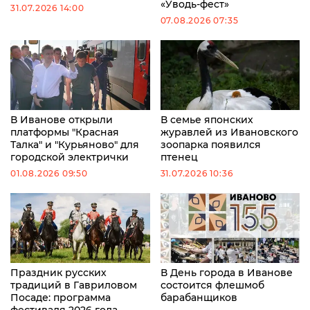
«Уводь-фест»
31.07.2026 14:00
07.08.2026 07:35
В Иванове открыли
В семье японских
платформы "Красная
журавлей из Ивановского
Талка" и "Курьяново" для
зоопарка появился
городской электрички
птенец
01.08.2026 09:50
31.07.2026 10:36
Праздник русских
В День города в Иванове
традиций в Гавриловом
состоится флешмоб
Посаде: программа
барабанщиков
фестиваля 2026 года