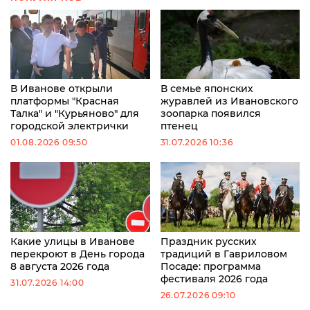
В Иванове открыли
В семье японских
платформы "Красная
журавлей из Ивановского
Талка" и "Курьяново" для
зоопарка появился
городской электрички
птенец
01.08.2026 09:50
31.07.2026 10:36
Какие улицы в Иванове
Праздник русских
перекроют в День города
традиций в Гавриловом
8 августа 2026 года
Посаде: программа
фестиваля 2026 года
31.07.2026 14:00
26.07.2026 09:10