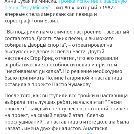
Анна Сухая из Минска.
Тройка исполнила заводную
песню "Hey Mickey"
– хит 80-х, который в 1982 г.
впервые спела американская певица и
хореограф Тони Бэзил.
"Вы подарили нам отличное настроение – звездный
состав готов. Десять таких песен, и вы можете
собирать Дворцы спорта", – отреагировал на
выступление девочек певец Баста. Другой
наставник Егор Крид отметил, что его поразили
акробатические способности певиц и при этом
"несбиваемая дыхалка". Но решение необходимо
было принимать Полине Гагариной и наставница
оставила в проекте Настю Чумакову.
После того, как выступили все тройки и наставница
выбрала пять лучших ребят, начался этап "Песня
навылет": каждый спел ту песню, с которой пришел
на проект, на самый первый этап "Слепых
прослушиваний", а наставница в итоге должна была
назвать имена двух финалистов. Анастасия