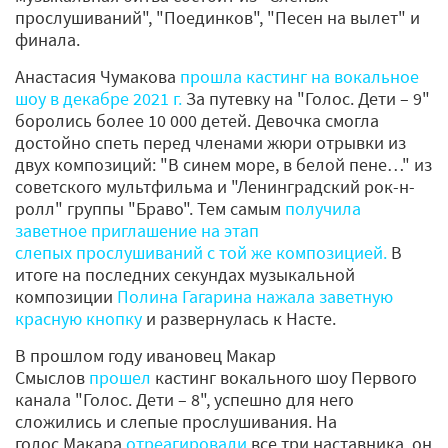
прослушиваний", "Поединков", "Песен на вылет" и
финала.
Анастасия Чумакова
прошла кастинг на вокальное
шоу в декабре 2021 г.
За путевку на "Голос. Дети – 9"
боролись более 10 000 детей. Девочка смогла
достойно спеть перед членами жюри отрывки из
двух композиций: "В синем море, в белой пене…" из
советского мультфильма и "Ленинградский рок-н-
ролл" группы "Браво". Тем самым
получила
заветное приглашение на этап
слепых прослушиваний с той же композицией.
В
итоге на последних секундах музыкальной
композиции
Полина Гагарина нажала заветную
красную кнопку
и развернулась к Насте.
В прошлом году ивановец Макар
Смыслов
прошел
кастинг вокального шоу Первого
канала "Голос. Дети – 8", успешно для него
сложились и слепые прослушивания. На
голос Макара
отреагировали
все три наставника, он