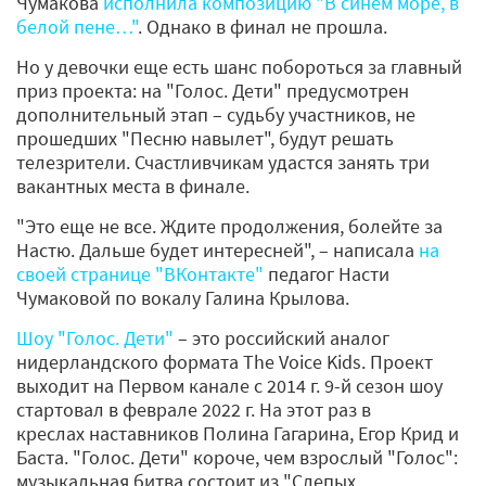
Чумакова
исполнила композицию "В синем море, в
белой пене…"
. Однако в финал не прошла.
Но у девочки еще есть шанс побороться за главный
приз проекта: на "Голос. Дети" предусмотрен
дополнительный этап – судьбу участников, не
прошедших "Песню навылет", будут решать
телезрители. Счастливчикам удастся занять три
вакантных места в финале.
"Это еще не все. Ждите продолжения, болейте за
Настю. Дальше будет интересней", – написала
на
своей странице "ВКонтакте"
педагог Насти
Чумаковой по вокалу Галина Крылова.
Шоу "Голос. Дети"
– это российский аналог
нидерландского формата The Voice Kids. Проект
выходит на Первом канале с 2014 г. 9-й сезон шоу
стартовал в феврале 2022 г. На этот раз в
креслах наставников Полина Гагарина, Егор Крид и
Баста. "Голос. Дети" короче, чем взрослый "Голос":
музыкальная битва состоит из "Слепых